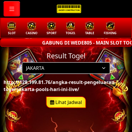
SLOT
CASINO
SPORT
TOGEL
TABLE
FISHING
COC
GABUNG DI WEDE805 - MAIN SLOT TOG
Result Togel
http://128.199.81.76/angka-result-pengeluaran-
togel-jakarta-pools-hari-ini-live/
Lihat Jadwal