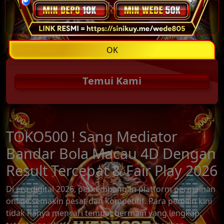
OK
Temui Kami
TOKO500 ! Sang Mediator
Bandar Bola Macau 4D Dengan
Result Tercepat & Fair Play 2026
Di era digital 2026, perkembangan platform permainan
online semakin pesat dan kompetitif. Para pemain kini
tidak hanya mencari tempat bermain yang lengkap,