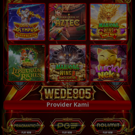
Provider Kami