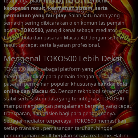
tetapi juga platform yang mampu memberikan
kecepatan result, keamanan sistem, serta
permainan yang fair play
. Salah satu nama yang
semakin sering dibicarakan oleh komunitas pemain
adalah
TOKO500
, yang dikenal sebagai mediator
bandar bola dan pasaran Macau 4D dengan sistem
result tercepat serta layanan profesional.
Mengenal TOKO500 Lebih Dekat
TOKO500 hadir sebagai platform yang
menghubungkan para pemain dengan berbagai
pasaran permainan populer, khususnya
bandar bola
online dan Macau 4D
. Dengan teknologi server yang
stabil serta sistem data yang terintegrasi, TOKO500
mampu memberikan pengalaman bermain yang cepat,
transparan, dan efisien bagi para penggunanya.
Sebagai mediator terpercaya, TOKO500 memastikan
setiap transaksi, pemasangan taruhan, hingga
pengumuman result berjalan secara real-time. Hal ini