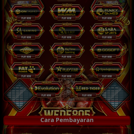
Cara Pembayaran