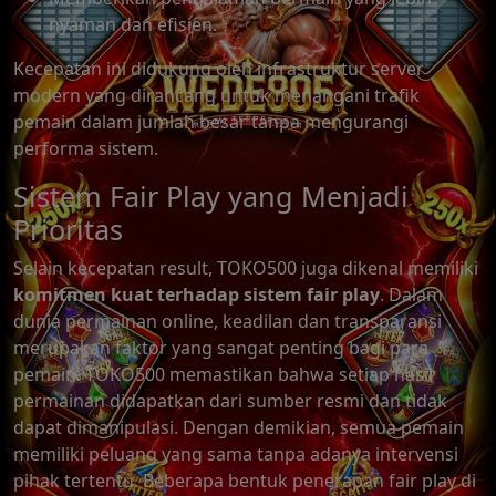
nyaman dan efisien.
Kecepatan ini didukung oleh infrastruktur server
modern yang dirancang untuk menangani trafik
pemain dalam jumlah besar tanpa mengurangi
performa sistem.
Sistem Fair Play yang Menjadi
Prioritas
Selain kecepatan result, TOKO500 juga dikenal memiliki
komitmen kuat terhadap sistem fair play
. Dalam
dunia permainan online, keadilan dan transparansi
merupakan faktor yang sangat penting bagi para
pemain. TOKO500 memastikan bahwa setiap hasil
permainan didapatkan dari sumber resmi dan tidak
dapat dimanipulasi. Dengan demikian, semua pemain
memiliki peluang yang sama tanpa adanya intervensi
pihak tertentu. Beberapa bentuk penerapan fair play di