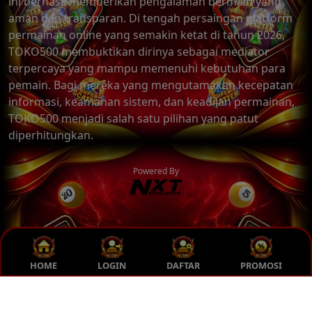
ini berhasil memberikan pengalaman bermain yang
aman dan transparan. Di tengah persaingan platform
permainan online yang semakin ketat di tahun 2026,
TOKO500 membuktikan dirinya sebagai mediator
terpercaya yang mampu memenuhi kebutuhan para
pemain. Bagi mereka yang mengutamakan kecepatan
informasi, keamanan sistem, dan keadilan permainan,
TOKO500 menjadi salah satu pilihan yang patut
diperhitungkan.
Powered By
HOME
LOGIN
DAFTAR
PROMOSI