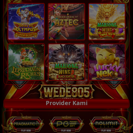
Provider Kami