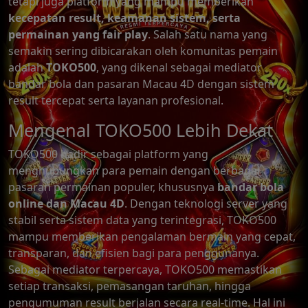
tetapi juga platform yang mampu memberikan
kecepatan result, keamanan sistem, serta
permainan yang fair play
. Salah satu nama yang
semakin sering dibicarakan oleh komunitas pemain
adalah
TOKO500
, yang dikenal sebagai mediator
bandar bola dan pasaran Macau 4D dengan sistem
result tercepat serta layanan profesional.
Mengenal TOKO500 Lebih Dekat
TOKO500 hadir sebagai platform yang
menghubungkan para pemain dengan berbagai
pasaran permainan populer, khususnya
bandar bola
online dan Macau 4D
. Dengan teknologi server yang
stabil serta sistem data yang terintegrasi, TOKO500
mampu memberikan pengalaman bermain yang cepat,
transparan, dan efisien bagi para penggunanya.
Sebagai mediator terpercaya, TOKO500 memastikan
setiap transaksi, pemasangan taruhan, hingga
pengumuman result berjalan secara real-time. Hal ini