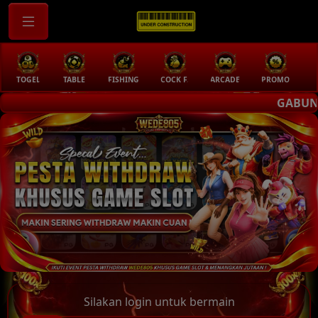
TABLE
FISHING
COCK F.
ARCADE
PROMO
MEGAGACOR
GABUNG DI WEDE805 - MAIN
Silakan login untuk bermain