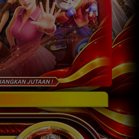
PROMOSI