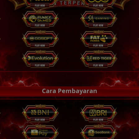
Cara Pembayaran