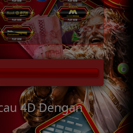
acau 4D Dengan