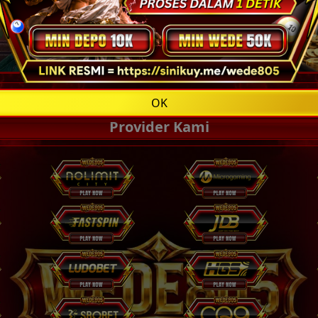
OK
Provider Kami