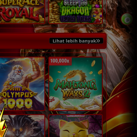
Lihat lebih banyak