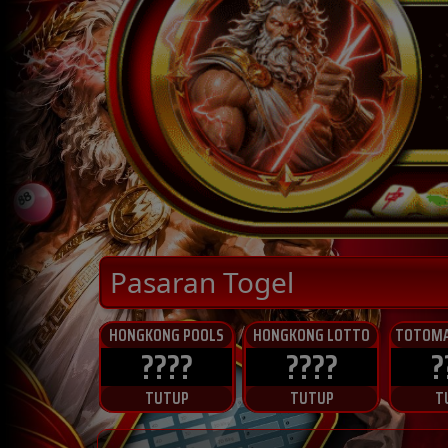
Pasaran Togel
KONG POOLS
HONGKONG LOTTO
TOTOMACAU 00:00
TOTOMA
????
????
????
?
TUTUP
TUTUP
TUTUP
T