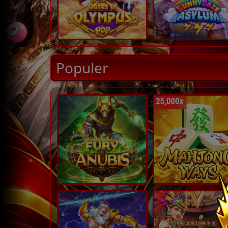
Populer