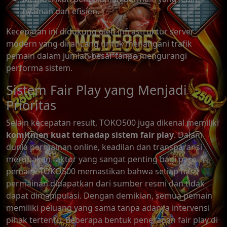
nyaman dan efisien.
Kecepatan ini didukung oleh infrastruktur server
modern yang dirancang untuk menangani trafik
pemain dalam jumlah besar tanpa mengurangi
performa sistem.
Sistem Fair Play yang Menjadi
Prioritas
Selain kecepatan result, TOKO500 juga dikenal memiliki
komitmen kuat terhadap sistem fair play
. Dalam
dunia permainan online, keadilan dan transparansi
merupakan faktor yang sangat penting bagi para
pemain. TOKO500 memastikan bahwa setiap hasil
permainan didapatkan dari sumber resmi dan tidak
dapat dimanipulasi. Dengan demikian, semua pemain
memiliki peluang yang sama tanpa adanya intervensi
pihak tertentu. Beberapa bentuk penerapan fair play di