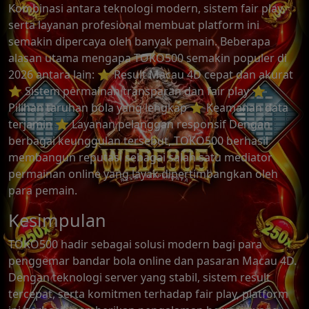
Kombinasi antara teknologi modern, sistem fair play,
serta layanan profesional membuat platform ini
semakin dipercaya oleh banyak pemain. Beberapa
alasan utama mengapa TOKO500 semakin populer di
2026 antara lain: ⭐ Result Macau 4D cepat dan akurat
⭐ Sistem permainan transparan dan fair play ⭐
Pilihan taruhan bola yang lengkap ⭐ Keamanan data
terjamin ⭐ Layanan pelanggan responsif Dengan
berbagai keunggulan tersebut, TOKO500 berhasil
membangun reputasi sebagai salah satu mediator
permainan online yang layak dipertimbangkan oleh
para pemain.
Kesimpulan
TOKO500 hadir sebagai solusi modern bagi para
penggemar bandar bola online dan pasaran Macau 4D.
Dengan teknologi server yang stabil, sistem result
tercepat, serta komitmen terhadap fair play, platform