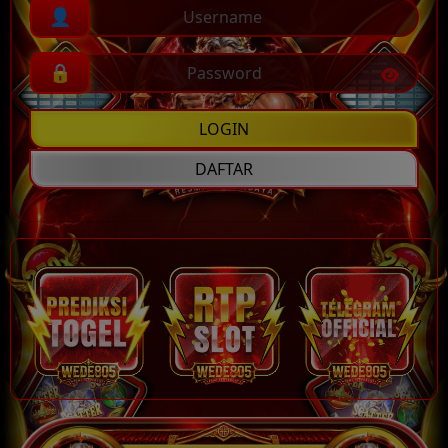
👤
🔒
LOGIN
DAFTAR