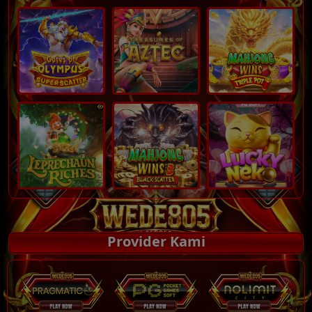
Provider Kami