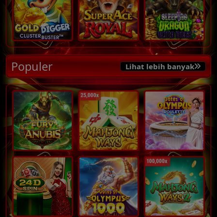
Populer
Lihat lebih banyak