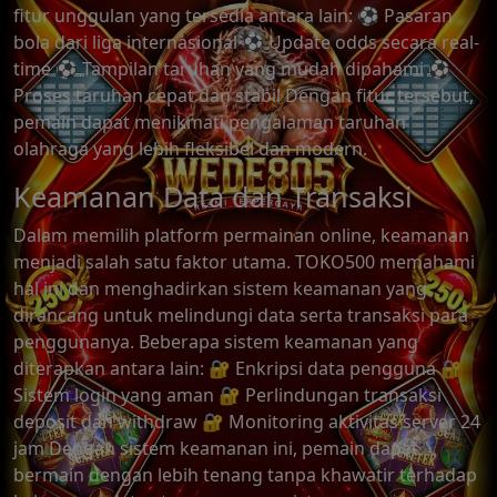
fitur unggulan yang tersedia antara lain: ⚽ Pasaran
bola dari liga internasional ⚽ Update odds secara real-
time ⚽ Tampilan taruhan yang mudah dipahami ⚽
Proses taruhan cepat dan stabil Dengan fitur tersebut,
pemain dapat menikmati pengalaman taruhan
olahraga yang lebih fleksibel dan modern.
Keamanan Data dan Transaksi
Dalam memilih platform permainan online, keamanan
menjadi salah satu faktor utama. TOKO500 memahami
hal ini dan menghadirkan sistem keamanan yang
dirancang untuk melindungi data serta transaksi para
penggunanya. Beberapa sistem keamanan yang
diterapkan antara lain: 🔐 Enkripsi data pengguna 🔐
Sistem login yang aman 🔐 Perlindungan transaksi
deposit dan withdraw 🔐 Monitoring aktivitas server 24
jam Dengan sistem keamanan ini, pemain dapat
bermain dengan lebih tenang tanpa khawatir terhadap