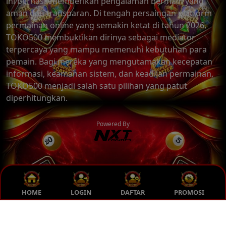
ini berhasil memberikan pengalaman bermain yang
aman dan transparan. Di tengah persaingan platform
permainan online yang semakin ketat di tahun 2026,
TOKO500 membuktikan dirinya sebagai mediator
terpercaya yang mampu memenuhi kebutuhan para
pemain. Bagi mereka yang mengutamakan kecepatan
informasi, keamanan sistem, dan keadilan permainan,
TOKO500 menjadi salah satu pilihan yang patut
diperhitungkan.
Powered By
HOME
LOGIN
DAFTAR
PROMOSI