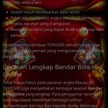
TOKO500 antara lain:
Sistem result berdasarkan data resmi.
Tidak ada manipulasi angka atau hasil permainan.
Proses taruhan yang transparan.
Riwayat transaksi yang dapat dicek kapan saja oleh
pemain.
Komitmen ini membuat TOKO500 semakin dipercaya
oleh komunitas pemain yang mengutamakan integritas
dalam permainan.
Layanan Lengkap Bandar Bola
Online
Tidak hanya fokus pada pasaran angka Macau 4D,
TOKO500 juga menyediakan berbagai layanan
bandar
bola online
yang lengkap. Para penggemar taruhan
olahraga dapat menikmati berbagai pilihan
pertandingan dari liga-liga populer dunia. Beberapa